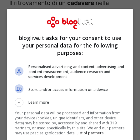
Il ritrovamento di un
cadavere
nella
fontana del Giglio di
Villa Pamphili
, a
Roma, farà sicuramente parlare molto nei
prossimi giorni. Per collaborare con le
bloglive.it asks for your consent to use
your personal data for the following
autorità molti volontari, tra cui il presidente
purposes:
dell’Associazione per Villa Pamphili
Paolo
Arca
, hanno dato la propria disponibilità
Personalised advertising and content, advertising and
content measurement, audience research and
per cercare di identificare il cadavere. Non
services development
è la prima volta che la storica villa finisce
Store and/or access information on a device
sui giornali in queste settimane. Lo scorso
Learn more
20 agosto
infatti a fare notizia è stato un
Your personal data will be processed and information from
your device (cookies, unique identifiers, and other device
uomo che ha deciso di fare il
bagno
nella
data) may be stored by, accessed by and shared with 319
partners, or used specifically by this site. We and our partners
fontana. L’Associazione ha denunciato
may use precise geolocation data.
List of partners.