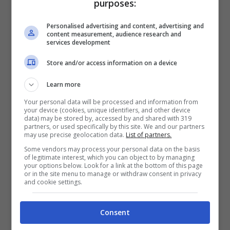
Per eseguire la
ricetta delle orecchiette
purposes:
con prosciutto e scamorza
, mettete una
Personalised advertising and content, advertising and
content measurement, audience research and
pentola con abbondante acqua salata e
services development
portatela ad ebollizione. Nel frattempo
Store and/or access information on a device
lavate le
zucchine
e privatele delle due
Learn more
estremità. Tagliatele a cubetti ed inseritele
Your personal data will be processed and information from
nella pentola con l’acqua non appena bolle.
your device (cookies, unique identifiers, and other device
data) may be stored by, accessed by and shared with 319
Fatele sbollentare per circa cinque minuti
partners, or used specifically by this site. We and our partners
may use precise geolocation data.
List of partners.
e calate le orecchiette
. In questo modo la
Some vendors may process your personal data on the basis
of legitimate interest, which you can object to by managing
pasta e le zucchine cuoceranno insieme.
your options below. Look for a link at the bottom of this page
or in the site menu to manage or withdraw consent in privacy
Mentre le
orecchiette
sono in fase di
and cookie settings.
cottura, prendete un pentolino con un filo
d’olio evo e un quarto di scalogno.
Consent