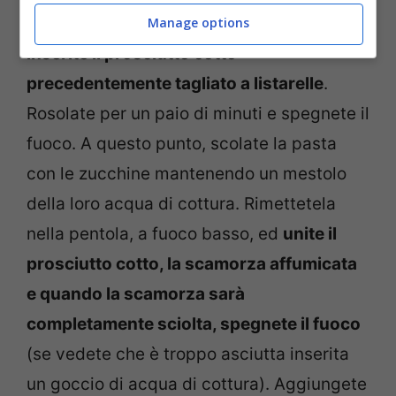
Fatelo rosolare ed appena si appassisce,
Manage options
inserite il prosciutto cotto
precedentemente tagliato a listarelle
.
Rosolate per un paio di minuti e spegnete il
fuoco. A questo punto, scolate la pasta
con le zucchine mantenendo un mestolo
della loro acqua di cottura. Rimettetela
nella pentola, a fuoco basso, ed
unite il
prosciutto cotto, la scamorza affumicata
e quando la scamorza sarà
completamente sciolta, spegnete il fuoco
(se vedete che è troppo asciutta inserita
un goccio di acqua di cottura). Aggiungete