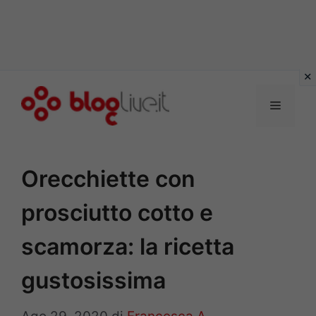
Vai
al
Menu
contenuto
Orecchiette con
prosciutto cotto e
scamorza: la ricetta
gustosissima