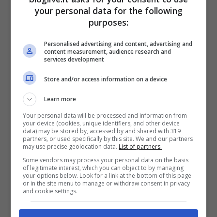
your personal data for the following
purposes:
Personalised advertising and content, advertising and
content measurement, audience research and
services development
Leggo da qualche parte che potrei entrare al
Store and/or access information on a device
@grandefratellotv. Non so niente di niente .Nessun
Learn more
contatto con gli autori. So soltanto, che ieri ho finito di
Your personal data will be processed and information from
registrare la mia nuova canzone e sono super felice.
your device (cookies, unique identifiers, and other device
data) may be stored by, accessed by and shared with 319
partners, or used specifically by this site. We and our partners
Giorno 15 girero’ il mio nuovo Video e subito dopo un
may use precise geolocation data.
List of partners.
altro, molto speciale .Ho finito di incidere un disco per
Some vendors may process your personal data on the basis
of legitimate interest, which you can object to by managing
your options below. Look for a link at the bottom of this page
omaggiare alcune cantanti Donne Artiste vere, che
or in the site menu to manage or withdraw consent in privacy
and cookie settings.
fanno parte ancora della mia vita: @gloriaestefan