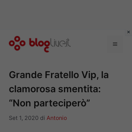
Vai
al
Menu
contenuto
Grande Fratello Vip, la
clamorosa smentita:
“Non parteciperò”
Set 1, 2020
di
Antonio