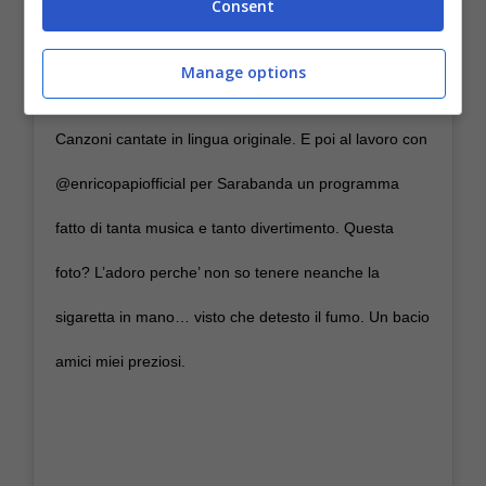
Consent
#mercedessosa @@alcioneamarrom
@@mariabethaniaofficial #cesariaevora
Manage options
@marisamonte @donaonete e molte altre ancora.
Canzoni cantate in lingua originale. E poi al lavoro con
@enricopapiofficial per Sarabanda un programma
fatto di tanta musica e tanto divertimento. Questa
foto? L’adoro perche’ non so tenere neanche la
sigaretta in mano… visto che detesto il fumo. Un bacio
amici miei preziosi.