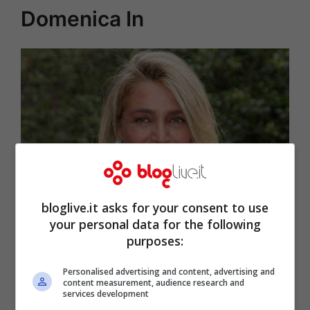
Domenica In
bloglive.it asks for your consent to use
Mara Venier (Getty Images)
your personal data for the following
purposes:
La
conduttrice
, infatti, ama molto il suo
Personalised advertising and content, advertising and
affezionatissimo pubblico e la sua carica
content measurement, audience research and
services development
esplosiva potrebbe farsi sentire anche in