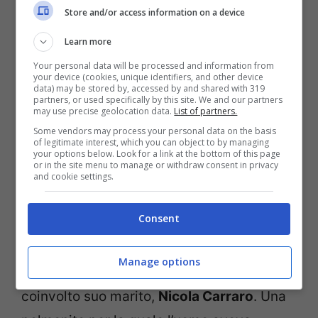
Store and/or access information on a device
questa circostanza.
Learn more
Your personal data will be processed and information from
your device (cookies, unique identifiers, and other device
data) may be stored by, accessed by and shared with 319
partners, or used specifically by this site. We and our partners
may use precise geolocation data.
List of partners.
Some vendors may process your personal data on the basis
of legitimate interest, which you can object to by managing
your options below. Look for a link at the bottom of this page
or in the site menu to manage or withdraw consent in privacy
and cookie settings.
Consent
Recentemente, la
conduttrice
, intervistata
Manage options
da Oggi, ha parlato di un episodio che ha
coinvolto suo marito,
Nicola Carraro
. Una