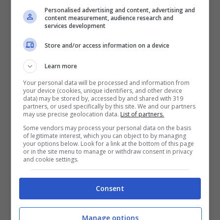
Personalised advertising and content, advertising and
Lazio
–
Atalanta
Sky
content measurement, audience research and
services development
30/09/2020 Mercoledì (orario da definire)
Udinese
–
Spezia
Sky
Store and/or access information on a device
Learn more
2a Giornata Andata
Your personal data will be processed and information from
your device (cookies, unique identifiers, and other device
data) may be stored by, accessed by and shared with 319
26/09/2020 Sabato – 15.00 Torino-
partners, or used specifically by this site. We and our partners
may use precise geolocation data.
List of partners.
Atalanta
Sky
Some vendors may process your personal data on the basis
of legitimate interest, which you can object to by managing
26/09/2020 Sabato – 18.00 Cagliari
–
Lazio
your options below. Look for a link at the bottom of this page
or in the site menu to manage or withdraw consent in privacy
Sky
and cookie settings.
26/09/2020 Sabato – 18.00 Sampdoria
–
Consent
Benevento
Sky
27/09/2020 Domenica – 15.00 Napoli
–
Manage options