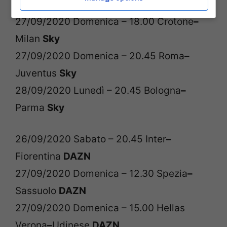
Genoa
Sky
27/09/2020 Domenica – 18.00 Crotone
–
Milan
Sky
27/09/2020 Domenica – 20.45 Roma
–
Juventus
Sky
28/09/2020 Lunedì – 20.45 Bologna
–
Parma
Sky
26/09/2020 Sabato – 20.45 Inter
–
Fiorentina
DAZN
27/09/2020 Domenica – 12.30 Spezia
–
Sassuolo
DAZN
27/09/2020 Domenica – 15.00 Hellas
Verona
–
Udinese
DAZN