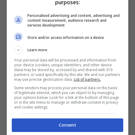
purposes:
Personalised advertising and content, advertising and
content measurement, audience research and
services development
Per esigenze interne, come votazioni,
Store and/or access information on a device
alcune regioni hanno deciso di posticipare
il rientro a scuola. È il caso, per esempio, di
Learn more
Puglia
e
Campania
, che fanno slittare il
Your personal data will be processed and information from
your device (cookies, unique identifiers, and other device
rientro in classe al
24 settembre
: in
data) may be stored by, accessed by and shared with 319
partners, or used specifically by this site. We and our partners
entrambe le regioni, infatti, la terza
may use precise geolocation data.
List of partners.
Some vendors may process your personal data on the basis
settimana di settembre si vota per il
of legitimate interest, which you can object to by managing
your options below. Look for a link at the bottom of this page
rinnovo dei consigli regionali. Stessa data
or in the site menu to manage or withdraw consent in privacy
and cookie settings.
anche per Abruzzo e Basilicata. Gli istituti
scolastici, infatti, saranno i seggi dove i
Consent
cittadini si recheranno a votare. In