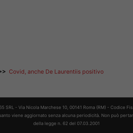
>>
Covid, anche De Laurentiis positivo
 365 SRL - Via Nicola Marchese 10, 00141 Roma (RM) - Codice Fisc
 quanto viene aggiornato senza alcuna periodicità. Non può perta
della legge n. 62 del 07.03.2001