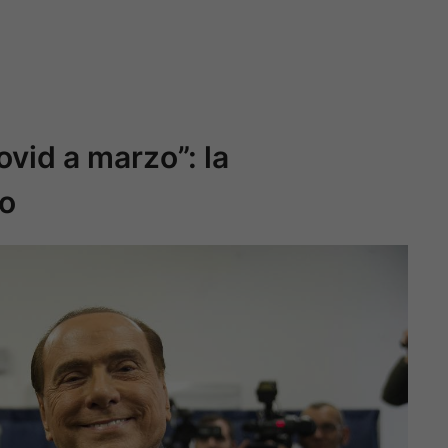
vid a marzo”: la
go