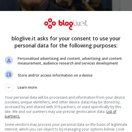
bloglive.it asks for your consent to use your
personal data for the following purposes:
Personalised advertising and content, advertising and content
measurement, audience research and services development
Store and/or access information on a device
Learn more
Your personal data will be processed and information from your device
(cookies, unique identifiers, and other device data) may be stored by,
accessed by and shared with 319 partners, or used specifically by this
ampone effettuato a
Berlusconi
aveva
site. We and our partners may use precise geolocation data.
List of
partners.
irale così alta che, a inizio epidemia, il leader
Some vendors may process your personal data on the basis of legitimate
 Alberto Zangrillo per giustificare le sue parole
interest, which you can object to by managing your options below. Look