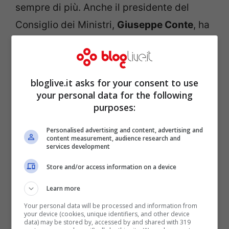
sempre di più. Anche il presidente del
Consiglio dei Ministri,
Giuseppe Conte
, ha
rassicurato i cittadini durante una
conferenza stampa sulla riapertura delle
scuole
. La data del ritorno tra i banchi
bloglive.it asks for your consent to use
rimane il
14 settembre
, nonostante le
your personal data for the following
purposes:
molte perplessità dei
presidi
. Anche il
mondo del
calcio
rimane in attesa di
Personalised advertising and content, advertising and
content measurement, audience research and
notizie sull’inizio del campionato di
Serie
services development
A
, previsto per il prossimo weekend. La
Store and/or access information on a device
notizia della positività di
Aurelio De
Learn more
Laurentiis
, presidente del Napoli, ha fatto
Your personal data will be processed and information from
your device (cookies, unique identifiers, and other device
tremare tutta la
Lega Calcio
. L’uomo infatti
data) may be stored by, accessed by and shared with 319