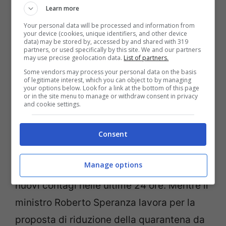
Learn more
Your personal data will be processed and information from
your device (cookies, unique identifiers, and other device
Bollettino coronavirus (Getty Images)
data) may be stored by, accessed by and shared with 319
partners, or used specifically by this site. We and our partners
may use precise geolocation data.
List of partners.
Calano i contagi in Italia, per il secondo
Some vendors may process your personal data on the basis
of legitimate interest, which you can object to by managing
giorno consecutivo. Ieri i casi erano stati
your options below. Look for a link at the bottom of this page
or in the site menu to manage or withdraw consent in privacy
1.501
, mentre oggi scendono a
1.458
i
and cookie settings.
nuovi positivi, ma con ben 20.000
tamponati in meno. Salgono i ricoveri ( 91
Consent
in più di ieri), la regione più colpita è
Manage options
ancora una volta la Lombardia con 265
nuovi contagi nelle ultime 24 ore. Mentre il
ministro Roberto Speranza lavora per la
proposta di riduzione della quarantena da