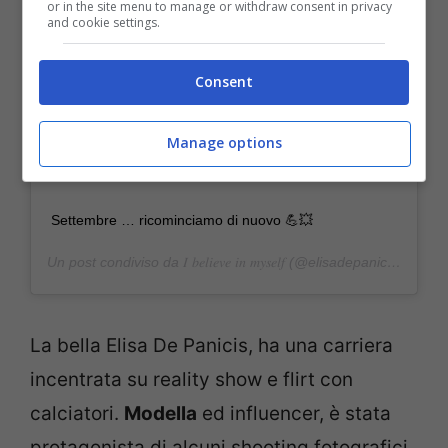
or in the site menu to manage or withdraw consent in privacy
and cookie settings.
Consent
Manage options
Settembre … ricominciamo di nuovo 💪💥
Un post condiviso da
𝐼 𝑏𝑒𝑙𝑖𝑒𝑣𝑒 𝑖𝑛 𝑚𝑦𝑠𝑒𝑙𝑓
(@elisadepanicis) in data:
La bella Elisa De Panicis, ha una carriera
incentrata su reality show e flirt con
calciatori.
Modella
ed influencer, è stata
protagonista di alcuni shooting fotografici