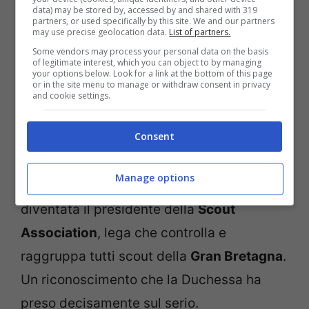
cresciuto da sola i tre figli senza peraltro
data) may be stored by, accessed by and shared with 319
partners, or used specifically by this site. We and our partners
rinunciare mai ad un impegno istituzionale,
may use precise geolocation data.
List of partners.
al fianco del marito e pronta ad anteporre
Some vendors may process your personal data on the basis
of legitimate interest, which you can object to by managing
il bene della Corona a lei stessa, come
your options below. Look for a link at the bottom of this page
or in the site menu to manage or withdraw consent in privacy
d’altronde le è stato chiesto di fare quando
and cookie settings.
ha sposato William.
Consent
E per la donna è arrivata una nuova
Manage options
nomina, davvero speciale. Kate è
diventata il presidente della
Scout
Association
, lega che controlla e
raggruppa tutti scout della
Gran Bretagna
.
Un riconoscimento che la Duchessa ha
preso decisamente sul serio.