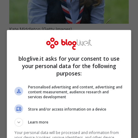
Kate Middleton (Getty Images)
bloglive.it asks for your consent to use
your personal data for the following
purposes:
Personalised advertising and content, advertising and
content measurement, audience research and
services development
Store and/or access information on a device
Learn more
Una donna iperattiva,
Kate
, che ha
Your personal data will be processed and information from
your device (cookies, unique identifiers, and other device