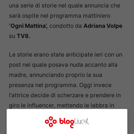
una serie di storie nel quale annuncia che
sarà ospite nel programma mattiniero
‘Ogni Mattina’,
condotto da
Adriana Volpe
su
TV8.
Le storie erano state anticipate ieri con un
post nel quale posava nuda accanto alla
madre, annunciando proprio la sua
presenza nel programma. Oggi invece
l’attrice decide di scherzare e prendere in
giro le influencer, mettendo le labbra in
fuori.