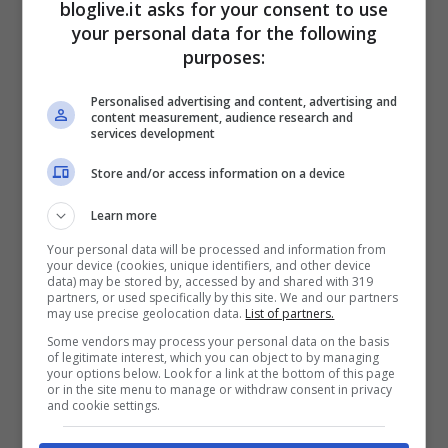
bloglive.it asks for your consent to use
your personal data for the following
purposes:
Personalised advertising and content, advertising and
content measurement, audience research and
services development
Store and/or access information on a device
Learn more
Your personal data will be processed and information from
A prendersi tutta la scena però è il look
your device (cookies, unique identifiers, and other device
data) may be stored by, accessed by and shared with 319
partners, or used specifically by this site. We and our partners
che sfoggia, soprannominato da lei stessa
may use precise geolocation data.
List of partners.
‘
‘come mamma m’ha fatta”
. Una tutina
Some vendors may process your personal data on the basis
of legitimate interest, which you can object to by managing
aderentissima color carne, che evidenzia
your options below. Look for a link at the bottom of this page
or in the site menu to manage or withdraw consent in privacy
tutte le sue splendide forme, una cinta di
and cookie settings.
pelle marrone e degli stivali dello stesso