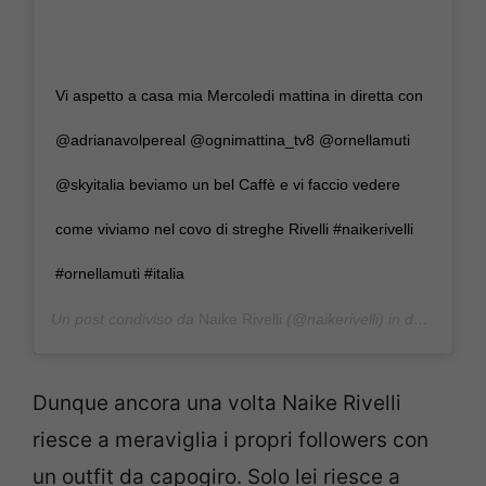
Vi aspetto a casa mia Mercoledi mattina in diretta con
@adrianavolpereal @ognimattina_tv8 @ornellamuti
@skyitalia beviamo un bel Caffè e vi faccio vedere
come viviamo nel covo di streghe Rivelli #naikerivelli
#ornellamuti #italia
Un post condiviso da
Naike Rivelli
(@naikerivelli) in data:
5 Ott
Dunque ancora una volta Naike Rivelli
riesce a meraviglia i propri followers con
un outfit da capogiro. Solo lei riesce a