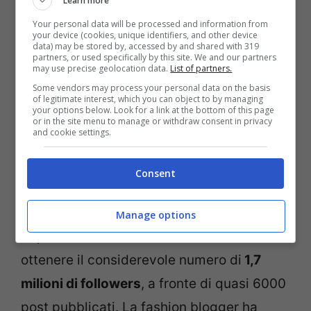
Learn more
CK/?utm_source=ig_web_copy_link
Your personal data will be processed and information from
your device (cookies, unique identifiers, and other device
La
Nasti
è solita provocare i suoi followers
data) may be stored by, accessed by and shared with 319
partners, or used specifically by this site. We and our partners
may use precise geolocation data.
List of partners.
con belle
foto
che mettono in mostra parte
Some vendors may process your personal data on the basis
del suo corpo. In questo caso, la fashion
of legitimate interest, which you can object to by managing
your options below. Look for a link at the bottom of this page
blogger è coperta solo da una
camicia
or in the site menu to manage or withdraw consent in privacy
and cookie settings.
nera
, mentre si intravede la sua nudità
sotto l’indumento. La reazione dei suoi
Consent
tanti fans è stata decisamente positiva tra
i commenti. Ricordiamo che
Chiara Nasti
,
Manage options
dopo diversi anni di lavoro è arrivata ad
ottenere il considerevole numero di
1,7
milioni di followers
, a fronte di quasi 6000
post pubblicati. La fashion blogger ha