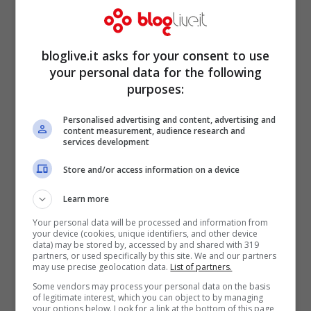
emergono le confessioni
private di De Marco
bloglive.it asks for your consent to use
your personal data for the following
purposes:
Personalised advertising and content, advertising and
content measurement, audience research and
services development
Store and/or access information on a device
Learn more
Your personal data will be processed and information from
your device (cookies, unique identifiers, and other device
data) may be stored by, accessed by and shared with 319
partners, or used specifically by this site. We and our partners
may use precise geolocation data.
List of partners.
Daniele De Santis
lo scorso 21 settembre
Some vendors may process your personal data on the basis
of legitimate interest, which you can object to by managing
ha perso la vita a 33 anni, insieme alla
your options below. Look for a link at the bottom of this page