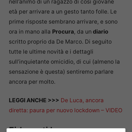
nell’animo di un ragazzo di così giovane
età per arrivare a un gesto tanto folle. Le
prime risposte sembrano arrivare, e sono
ora in mano alla
Procura
, da un
diario
scritto proprio da De Marco. Di seguito
tutte le ultime novità e i dettagli
sull’inquietante omicidio, di cui (almeno la
sensazione è questa) sentiremo parlare
ancora per molto.
LEGGI ANCHE >>>
De Luca, ancora
diretta: paura per nuovo lockdown – VIDEO
Fidanzati Lecce: