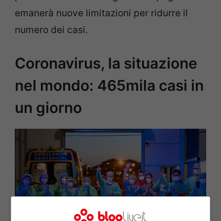
emanerà nuove limitazioni per ridurre il
numero dei casi.
Coronavirus, la situazione
nel mondo: 465mila casi in
un giorno