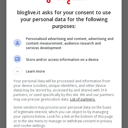
bloglive.it asks for your consent to use
your personal data for the following
purposes:
Coronavirus, l’OMS: 465mila casi in un giorno (Getty
Images)
Personalised advertising and content, advertising and
content measurement, audience research and
services development
Store and/or access information on a device
Learn more
Your personal data will be processed and information from
your device (cookies, unique identifiers, and other device
data) may be stored by, accessed by and shared with 319
partners, or used specifically by this site. We and our partners
may use precise geolocation data.
List of partners.
Some vendors may process your personal data on the basis
of legitimate interest, which you can object to by managing
your options below. Look for a link at the bottom of this page
or in the site menu to manage or withdraw consent in privacy
La situazione della
pandemia
di
and cookie settings.