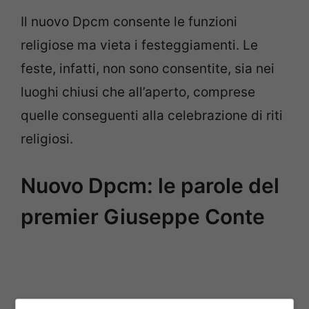
Il nuovo Dpcm consente le funzioni
religiose ma vieta i festeggiamenti. Le
feste, infatti, non sono consentite, sia nei
luoghi chiusi che all’aperto, comprese
quelle conseguenti alla celebrazione di riti
religiosi.
Nuovo Dpcm: le parole del
premier Giuseppe Conte