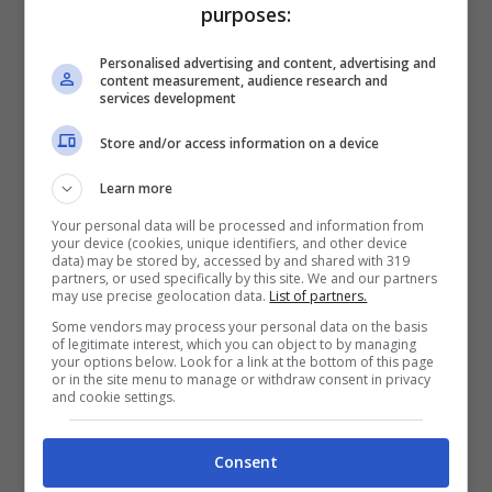
purposes:
Personalised advertising and content, advertising and
content measurement, audience research and
services development
GFV, Flavia Vento
Store and/or access information on a device
preferisce i cani al
Learn more
programma
Your personal data will be processed and information from
your device (cookies, unique identifiers, and other device
data) may be stored by, accessed by and shared with 319
partners, or used specifically by this site. We and our partners
may use precise geolocation data.
List of partners.
Some vendors may process your personal data on the basis
of legitimate interest, which you can object to by managing
your options below. Look for a link at the bottom of this page
or in the site menu to manage or withdraw consent in privacy
and cookie settings.
Consent