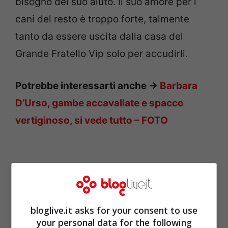
bisogno del suo aiuto. Il suo amore per i
cani del resto è troppo forte, talmente
tanto da essere uscita dalla casa del
Grande Fratello Vip solo per accudirli.
Potrebbe interessarti anche ->
Barbara
D’Urso, gambe accavallate e spacco
vertiginoso, si vede tutto – FOTO
bloglive.it asks for your consent to use
your personal data for the following