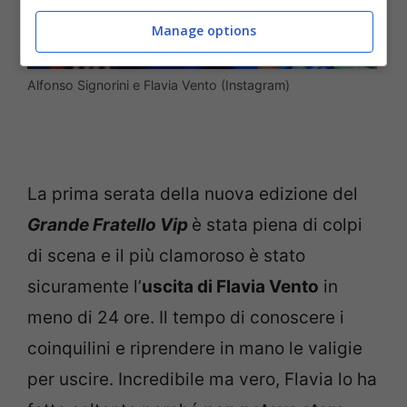
Manage options
Alfonso Signorini e Flavia Vento (Instagram)
La prima serata della nuova edizione del
Grande Fratello Vip
è stata piena di colpi
di scena e il più clamoroso è stato
sicuramente l’
uscita di Flavia Vento
in
meno di 24 ore. Il tempo di conoscere i
coinquilini e riprendere in mano le valigie
per uscire. Incredibile ma vero, Flavia lo ha