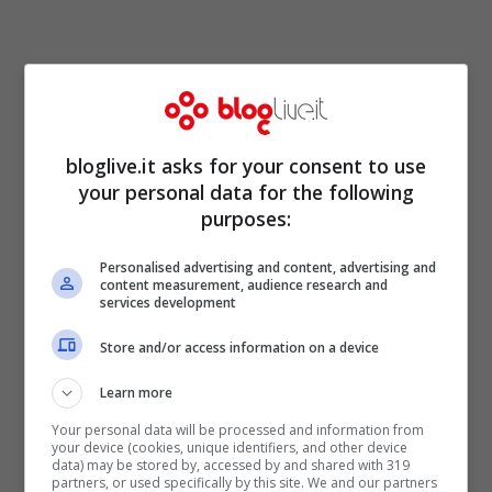
bloglive.it asks for your consent to use
your personal data for the following
purposes:
Personalised advertising and content, advertising and
content measurement, audience research and
services development
Un legame molto stretto quello tra
Store and/or access information on a device
Valentina Vignali
e suo fratello minore,
Learn more
Carlo Alberto.
A testimoniare questo
Your personal data will be processed and information from
speciale rapporto arriva un nuovo post sul
your device (cookies, unique identifiers, and other device
data) may be stored by, accessed by and shared with 319
profilo ufficiale
Instagram,
dove i
partners, or used specifically by this site. We and our partners