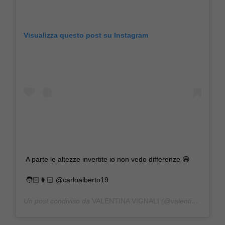
Visualizza questo post su Instagram
A parte le altezze invertite io non vedo differenze 😄
🧑🏻👩🏻 @carloalberto19
Un post condiviso da
VALENTINA VIGNALI
(@valentinavignali) in data: