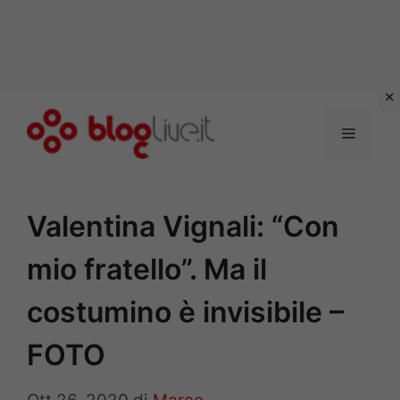
Vai
al
Menu
contenuto
Valentina Vignali: “Con
mio fratello”. Ma il
costumino è invisibile –
FOTO