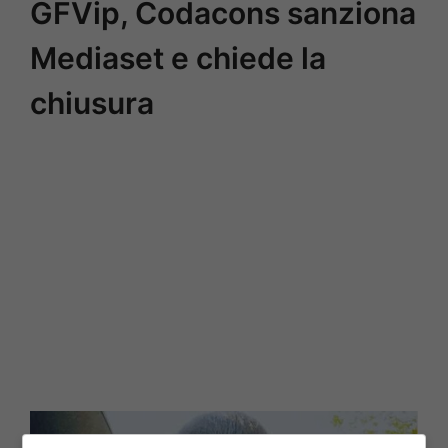
GFVip, Codacons sanziona
Mediaset e chiede la
chiusura