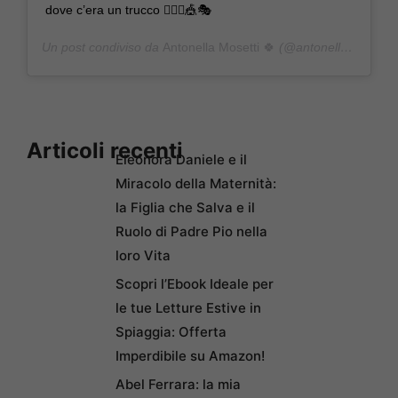
dove c’era un trucco 🤹🏼‍♂️🎪🎭
Un post condiviso da
Antonella Mosetti 🍀
(@antonellamosetti) in data:
Articoli recenti
Eleonora Daniele e il
Miracolo della Maternità:
la Figlia che Salva e il
Ruolo di Padre Pio nella
loro Vita
Scopri l’Ebook Ideale per
le tue Letture Estive in
Spiaggia: Offerta
Imperdibile su Amazon!
Abel Ferrara: la mia