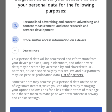
rosa che lascia intravedere ampiamente le
your personal data for the following
purposes:
sue forme. Uno
sguardo intenso
cattura,
inoltre, l’attenzione dei fans. La conduttrice
Personalised advertising and content, advertising and
content measurement, audience research and
inserisce in didascalia una frase molto
services development
significativa:
“Uno dei miei più grandi
Store and/or access information on a device
errori è stato vedere la magia dove c’era
Learn more
un trucco”.
Your personal data will be processed and information from
your device (cookies, unique identifiers, and other device
data) may be stored by, accessed by and shared with 319
POTREBBE INTERESSARTI ANCHE >>>
Gf
partners, or used specifically by this site. We and our partners
may use precise geolocation data.
List of partners.
Vip, Stefania Orlando sbotta contro la
Some vendors may process your personal data on the basis
of legitimate interest, which you can object to by managing
Gregoraci: “Sembra in vacanza”
your options below. Look for a link at the bottom of this page
or in the site menu to manage or withdraw consent in privacy
and cookie settings.