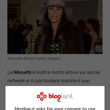
Antonella Mosetti (getty images)
La
Mosetti
è inoltre molto attiva sui social
network e in particolare tramite il suo
profilo
Instagram
. L’ultimo primo piano
pubblicato dalla showgirl è assolutamente
mozzafiato. La foto la ritrae con un top
bloglive.it asks for your consent to use