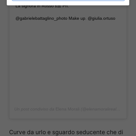
La signora in Rosso 💃🏼 Ph.
@gabrielebattaglino_photo Make up. @giulia.ortuso
Un post condiviso da
Elena Morali
(@elenamoralireal) in data:
Curve da urlo e sguardo seducente che di