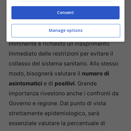
estrapolarne il
trend regionale
. Allo stesso
Consent
modo, grande importanza è rivestita dai
posti in
terapia intensiva
occupati in quel
Manage options
territorio. Laddove la saturazione fosse
imminente è richiesto un inasprimento
immediato delle restrizioni per evitare il
collasso del sistema sanitario. Allo stesso
modo, bisognerà valutare il
numero di
asintomatici
e di
positivi
. Grande
importanza rivestono anche i confronti da
Governo e regione. Dal punto di vista
strettamente epidemiologico, sarà
essenziale valutare la percentuale di