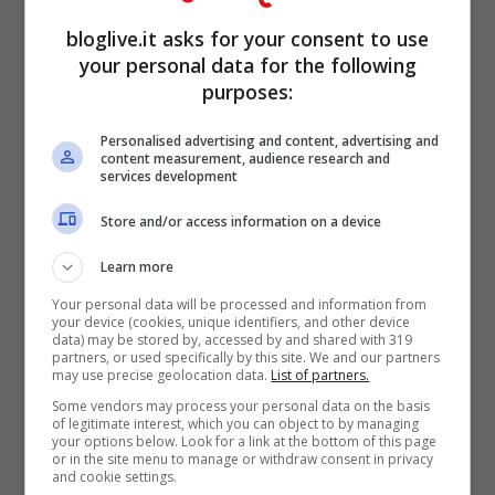
bloglive.it asks for your consent to use
your personal data for the following
purposes:
Personalised advertising and content, advertising and
content measurement, audience research and
services development
Store and/or access information on a device
Uno degli argomenti più caldi degli ultimi
Learn more
giorni è stato, quindi, determinare quali
Your personal data will be processed and information from
dovessero essere le zone rosse nel nostro
your device (cookies, unique identifiers, and other device
data) may be stored by, accessed by and shared with 319
Paese. Il primo parametro da valutare è
partners, or used specifically by this site. We and our partners
may use precise geolocation data.
List of partners.
sicuramente l’
indice Rt
che determina il
Some vendors may process your personal data on the basis
of legitimate interest, which you can object to by managing
livello di contagio, ma che bisogna
your options below. Look for a link at the bottom of this page
or in the site menu to manage or withdraw consent in privacy
analizzare settimanalmente per
and cookie settings.