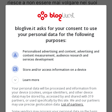
riesce a non essere mai volgare nei suoi
post, mostrando però il suo corpo
composto da curve perfette e da capogiro
bloglive.it asks for your consent to use
che fanno innamorare i suoi folowers.
your personal data for the following
purposes:
Personalised advertising and content, advertising and
content measurement, audience research and
services development
Store and/or access information on a device
Learn more
Your personal data will be processed and information from
your device (cookies, unique identifiers, and other device
data) may be stored by, accessed by and shared with 319
partners, or used specifically by this site. We and our partners
may use precise geolocation data.
List of partners.
Nell’ultima foto condivisa sul suo profilo
Some vendors may process your personal data on the basis