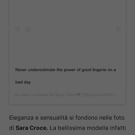
Never underestimate the power of good lingerie on a
bad day
Un post condiviso da
Sara Croce💖
(@saracroce98) in data:
10
Eleganza e sensualità si fondono nelle foto
di
Sara Croce.
La bellissima modella infatti