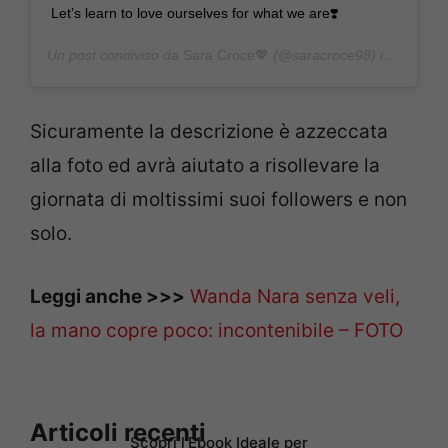
Let’s learn to love ourselves for what we are❣️
Un post condiviso da
Sara Croce💖
(@saracroce98) in data:
9 
Sicuramente la descrizione è azzeccata
alla foto ed avrà aiutato a risollevare la
giornata di moltissimi suoi followers e non
solo.
Leggi anche >>>
Wanda Nara senza veli,
la mano copre poco: incontenibile – FOTO
Articoli recenti
Scopri l’Ebook Ideale per