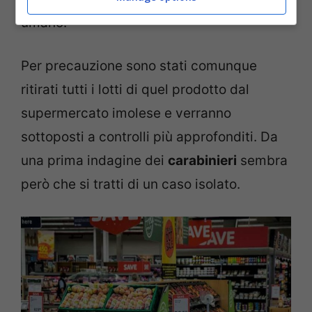
umano.
Per precauzione sono stati comunque
ritirati tutti i lotti di quel prodotto dal
supermercato imolese e verranno
sottoposti a controlli più approfonditi. Da
una prima indagine dei
carabinieri
sembra
però che si tratti di un caso isolato.