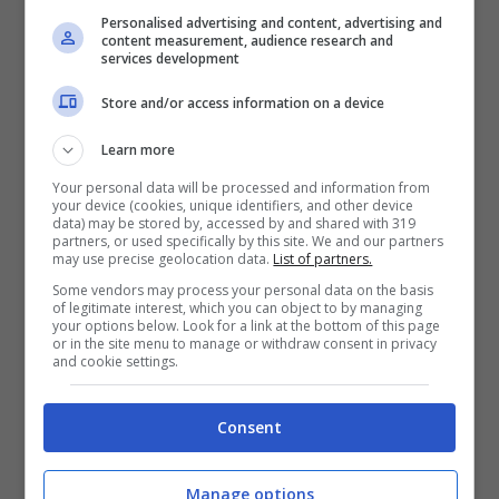
Personalised advertising and content, advertising and
content measurement, audience research and
services development
Store and/or access information on a device
Learn more
Your personal data will be processed and information from
Il prodotto acquistato in un supermercato
your device (cookies, unique identifiers, and other device
data) may be stored by, accessed by and shared with 319
di Imola è stato
confezionato in Spagna
. Il
partners, or used specifically by this site. We and our partners
may use precise geolocation data.
List of partners.
punto vendita è stato avvisato del
Some vendors may process your personal data on the basis
macabro ritrovamento, ma non sembra che
of legitimate interest, which you can object to by managing
your options below. Look for a link at the bottom of this page
le altre confezioni dello stesso lotto siano
or in the site menu to manage or withdraw consent in privacy
and cookie settings.
state contaminate. Il tutto mentre il residuo
ritrovato negli involtini è stato sottoposto
Consent
alla prova del Dna, per capire se è
Manage options
effettivamente, come sembra, un resto