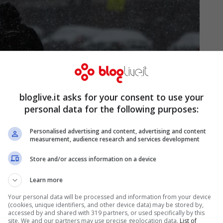
bloglive.it asks for your consent to use your
personal data for the following purposes:
Personalised advertising and content, advertising and content
measurement, audience research and services development
Store and/or access information on a device
Learn more
Your personal data will be processed and information from your device
(cookies, unique identifiers, and other device data) may be stored by,
nno potuto fare a meno di raccontare
accessed by and shared with 319 partners, or used specifically by this
site. We and our partners may use precise geolocation data.
List of