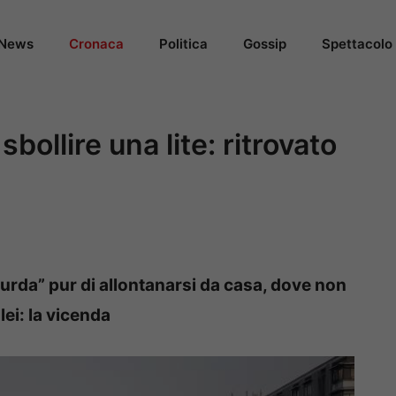
News
Cronaca
Politica
Gossip
Spettacolo
bollire una lite: ritrovato
rda” pur di allontanarsi da casa, dove non
lei: la vicenda