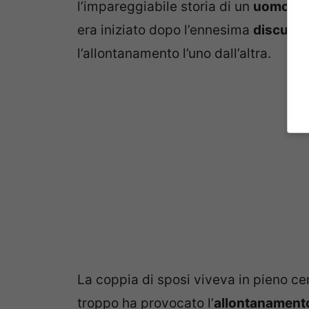
l’impareggiabile storia di un
uomo
di
era iniziato dopo l’ennesima
discuss
l’allontanamento l’uno dall’altra.
La coppia di sposi viveva in pieno c
troppo ha provocato l’
allontanament