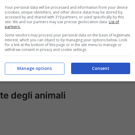
Your personal data will be processed and information from your device
(cookies, unique identifiers, and other device data) may be stored by,
accessed by and shared with 319 partners, or used specifically by this
site. We and our partners may use precise geolocation data.
List of
partners.
Some vendors may process your personal data on the basis of legitimate
interest, which you can object to by managing your options below. Look
 (@paolaturani)
for a link at the bottom of this page or in the site menu to manage or
withdraw consent in privacy and cookie settings.
 Turani solo col tubino nero: sensualità allo
Manage options
Consent
e degli animali