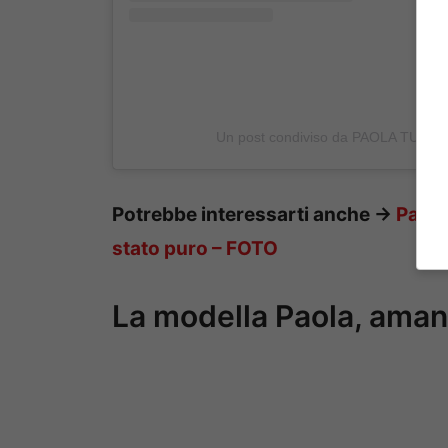
Un post condiviso da PAOLA TURANI
Potrebbe interessarti anche ->
Paola
stato puro – FOTO
La modella Paola, amant