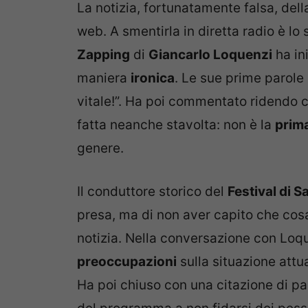
La notizia, fortunatamente falsa, del
web. A smentirla in diretta radio è l
Zapping
di
Giancarlo Loquenzi
ha ini
maniera
ironica
. Le sue prime parole 
vitale!”. Ha poi commentato ridendo c
fatta neanche stavolta: non è la
prima
genere.
Il conduttore storico del
Festival di 
presa, ma di non aver capito che cos
notizia. Nella conversazione con Lo
preoccupazioni
sulla situazione attua
Ha poi chiuso con una citazione di p
del programma a non fidarsi dei pess