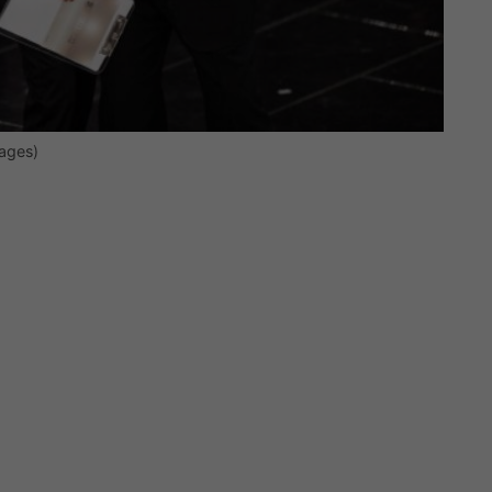
mages)