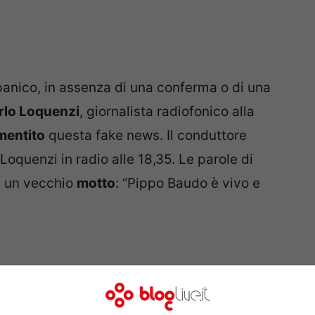
panico, in assenza di una conferma o di una
rlo Loquenzi
, giornalista radiofonico alla
mentito
questa fake news. Il conduttore
Loquenzi in radio alle 18,35. Le parole di
a un vecchio
motto
: “Pippo Baudo è vivo e
sieme a noi, sarà a
@ZappingRadio1