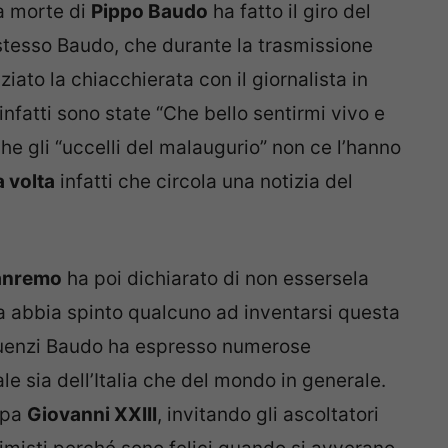
la morte di
Pippo Baudo
ha fatto il giro del
o stesso Baudo, che durante la trasmissione
ziato la chiacchierata con il giornalista in
infatti sono state “Che bello sentirmi vivo e
he gli “uccelli del malaugurio” non ce l’hanno
 volta
infatti che circola una notizia del
Sanremo
ha poi dichiarato di non essersela
a abbia spinto qualcuno ad inventarsi questa
quenzi Baudo ha espresso numerose
le sia dell’Italia che del mondo in generale.
apa
Giovanni XXIII
, invitando gli ascoltatori
imisti perché sono felici quando si avverano