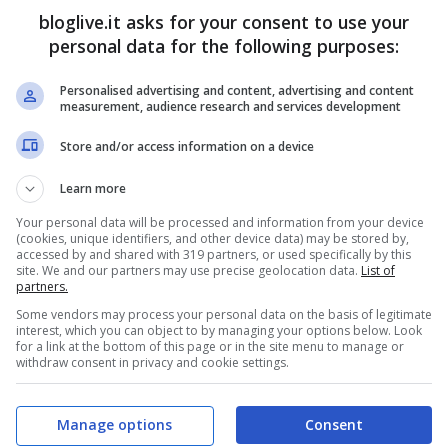
bloglive.it asks for your consent to use your
personal data for the following purposes:
uenzi)
December 4, 2020
Personalised advertising and content, advertising and content
measurement, audience research and services development
Store and/or access information on a device
Learn more
Your personal data will be processed and information from your device
(cookies, unique identifiers, and other device data) may be stored by,
accessed by and shared with 319 partners, or used specifically by this
site. We and our partners may use precise geolocation data.
List of
partners.
Some vendors may process your personal data on the basis of legitimate
interest, which you can object to by managing your options below. Look
for a link at the bottom of this page or in the site menu to manage or
withdraw consent in privacy and cookie settings.
, anzi: le sue parole a Rai
Manage options
Consent