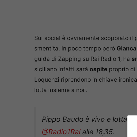
Sui social è ovviamente scoppiato il 
smentita. In poco tempo però
Gianca
guida di Zapping su Rai Radio 1, ha
s
siciliano infatti sarà
ospite
proprio di 
Loquenzi riprendono in chiave ironic
lotta insieme a noi”.
Pippo Baudo è vivo e lotta in
@Radio1Rai
alle 18,35.