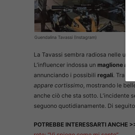
Guendalina Tavassi (Instagram)
La Tavassi sembra radiosa nelle ultim
L’influencer indossa un
maglione a te
annunciando i possibili
regali
. Tra le 
appare cortissimo
, mostrando le bell
anche ciò che sta sotto. L’incidente s
seguono quotidianamente. Di seguito 
POTREBBE INTERESSARTI ANCHE >
rete: “Vi spiego come mi sento”