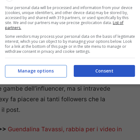
Your personal data will be processed and information from your device
(cookies, unique identifiers, and other device data) may be stored by,
accessed by and shared with 319 partners, or used specifically by this
site. We and our partners may use precise geolocation data.
List of
partners.
Some vendors may process your personal data on the basis of legitimate
interest, which you can object to by managing your options below. Look
for a link at the bottom of this page or in the site menu to manage or
withdraw consent in privacy and cookie settings.
e foto pubblicate sul suo profilo Instagram.
ma natalizio
e promuove un noto marchio,
Manage options
Consent
foto, però, ce n’è una in cui, sul letto, il
vestito
e gambe dell’influencer, ma si intravede
exy fa piacere ai tanti followers che la
il post.
>>
Guendalina Tavassi, rabbia per i video in