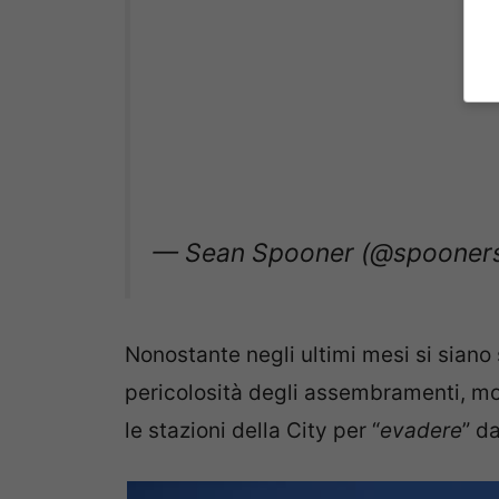
— Sean Spooner (@spooner
Nonostante negli ultimi mesi si siano
pericolosità degli assembramenti, mol
le stazioni della City per “
evadere
” d