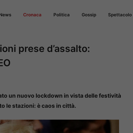
News
Cronaca
Politica
Gossip
Spettacolo
oni prese d’assalto:
DEO
to un nuovo lockdown in vista delle festività
o le stazioni: è caos in città.