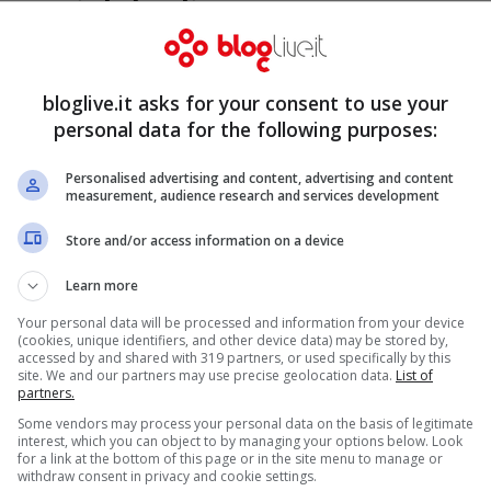
 social degli
bloglive.it asks for your consent to use your
personal data for the following purposes:
cer Professor Chris Whitty said
Personalised advertising and content, advertising and content
ier 4 areas now should unpack their
measurement, audience research and services development
Store and/or access information on a device
Learn more
as right now:
Your personal data will be processed and information from your device
(cookies, unique identifiers, and other device data) may be stored by,
accessed by and shared with 319 partners, or used specifically by this
site. We and our partners may use precise geolocation data.
List of
partners.
Some vendors may process your personal data on the basis of legitimate
interest, which you can object to by managing your options below. Look
for a link at the bottom of this page or in the site menu to manage or
withdraw consent in privacy and cookie settings.