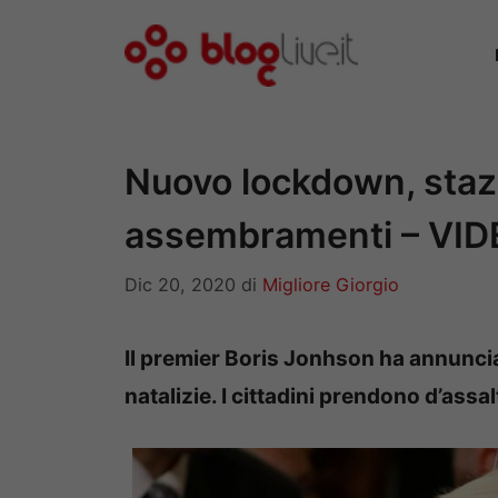
Vai
al
contenuto
Nuovo lockdown, stazi
assembramenti – VI
Dic 20, 2020
di
Migliore Giorgio
Il premier Boris Jonhson ha annuncia
natalizie. I cittadini prendono d’assalt