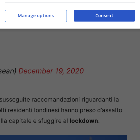
Manage options
Consent
sean)
December 19, 2020
 susseguite raccomandazioni riguardanti la
ti residenti londinesi hanno preso d’assalto
alla capitale e sfuggire al
lockdown
.