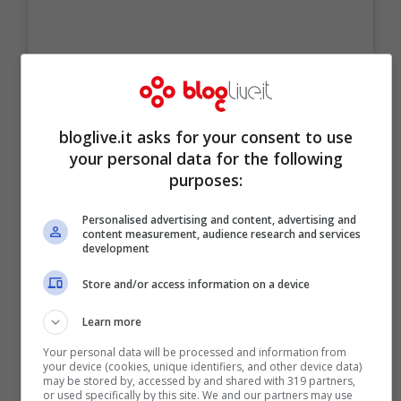
bloglive.it asks for your consent to use
Visualizza questo post su Instagram
your personal data for the following
purposes:
Personalised advertising and content, advertising and
content measurement, audience research and services
development
Store and/or access information on a device
Learn more
Your personal data will be processed and information from
your device (cookies, unique identifiers, and other device data)
may be stored by, accessed by and shared with 319 partners,
or used specifically by this site. We and our partners may use