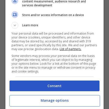
content measurement, audience research and
services development
Store and/or access information on a device
Learn more
Un po’ se la ride, un po’ è serio, e poi cita i
Your personal data will be processed and information from
supereroi
. Il cuoco si riferisce a tutte
your device (cookies, unique identifiers, and other device
data) may be stored by, accessed by and shared with 319
quelle persone che sono pronte a
partners, or used specifically by this site. We and our partners
may use precise geolocation data.
List of partners.
“diventare leggende”, ossia a
vaccinarsi
Some vendors may process your personal data on the basis
of legitimate interest, which you can object to by managing
contro il coronavirus
. Lui stesso ci mette
your options below. Look for a link at the bottom of this page
or in the site menu to manage or withdraw consent in privacy
la faccia, anzi il suo bel sorriso sulla
and cookie settings.
copertina di
Vanity Fair
. La scritta, in
basso, parla chiaro:
“Io mi vaccino”
. Niene
Consent
da eccepire.
Manage options