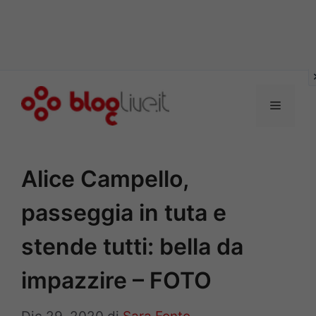
Vai
al
Menu
contenuto
Alice Campello,
passeggia in tuta e
stende tutti: bella da
impazzire – FOTO