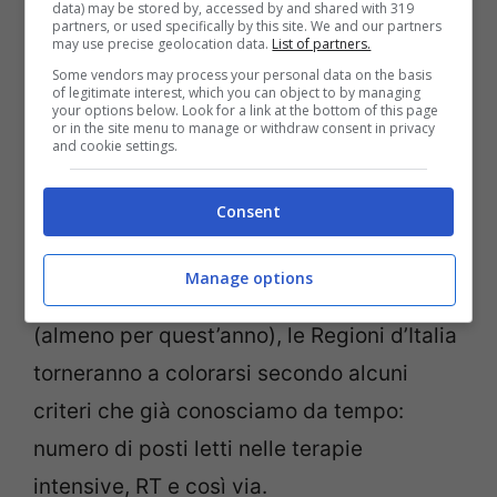
data) may be stored by, accessed by and shared with 319
partners, or used specifically by this site. We and our partners
may use precise geolocation data.
List of partners.
Some vendors may process your personal data on the basis
of legitimate interest, which you can object to by managing
your options below. Look for a link at the bottom of this page
Covid, Milano (GettyImages)
or in the site menu to manage or withdraw consent in privacy
and cookie settings.
L’Italia tornerà a spaccarsi in tre zone.
Consent
Ovviamente sarà una spaccatura a causa
del coronavirus. Dal
7 gennaio
, giorno in
Manage options
cui le feste natalizie cesseranno d’esistere
(almeno per quest’anno), le Regioni d’Italia
torneranno a colorarsi secondo alcuni
criteri che già conosciamo da tempo:
numero di posti letti nelle terapie
intensive, RT e così via.