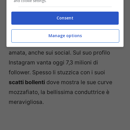
and cookie settings.
Consent
Diletta Leotta (Screenshot Instagram Stories)
Manage options
Diletta Leotta
è sempre più seguita e
amata, anche sui social. Sul suo profilo
Instagram vanta oggi 7,3 milioni di
follower. Spesso li stuzzica con i suoi
scatti bollenti
dove mostra le sue curve
mozzafiato, la bellissima conduttrice è
meravigliosa.