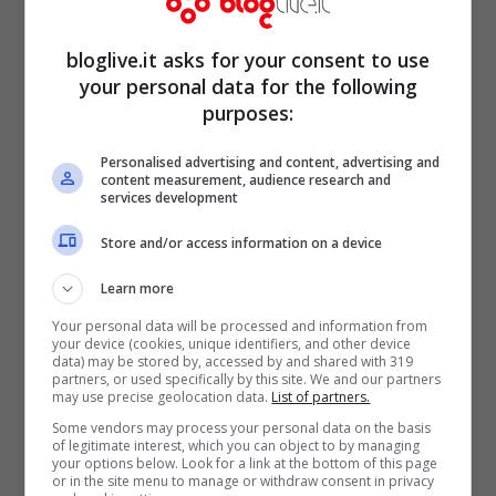
bloglive.it asks for your consent to use
your personal data for the following
purposes:
Personalised advertising and content, advertising and
content measurement, audience research and
Buongiorno bollente su
services development
Instagram, Diletta Leotta
Store and/or access information on a device
infuoca il web
Learn more
Your personal data will be processed and information from
your device (cookies, unique identifiers, and other device
data) may be stored by, accessed by and shared with 319
partners, or used specifically by this site. We and our partners
may use precise geolocation data.
List of partners.
Some vendors may process your personal data on the basis
of legitimate interest, which you can object to by managing
your options below. Look for a link at the bottom of this page
or in the site menu to manage or withdraw consent in privacy