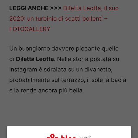
LEGGI ANCHE >>>
Diletta Leotta, il suo
2020: un turbinio di scatti bollenti –
FOTOGALLERY
Un buongiorno davvero piccante quello
di
Diletta Leotta
. Nella storia postata su
Instagram è sdraiata su un divanetto,
probabilmente sul terrazzo, il sole la bacia
e la rende ancora più bella.