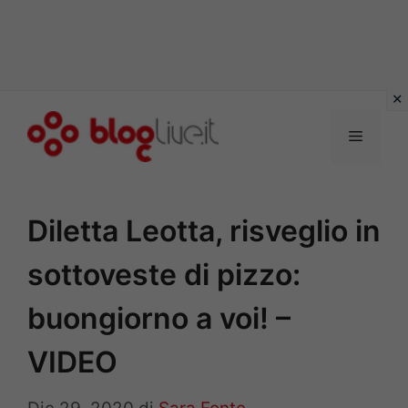
Vai
al
Menu
contenuto
Diletta Leotta, risveglio in
sottoveste di pizzo:
buongiorno a voi! –
VIDEO