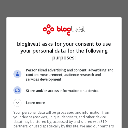
bloglive.it asks for your consent to use
your personal data for the following
purposes:
Personalised advertising and content, advertising and
content measurement, audience research and
services development
Store and/or access information on a device
Learn more
Santa Esmeralda (Screenshot Youtube)
Your personal data will be processed and information from
your device (cookies, unique identifiers, and other device
Sarà ospite a L’anno che verrà. condotto
data) may be stored by, accessed by and shared with 319
partners, or used specifically by this site. We and our partners