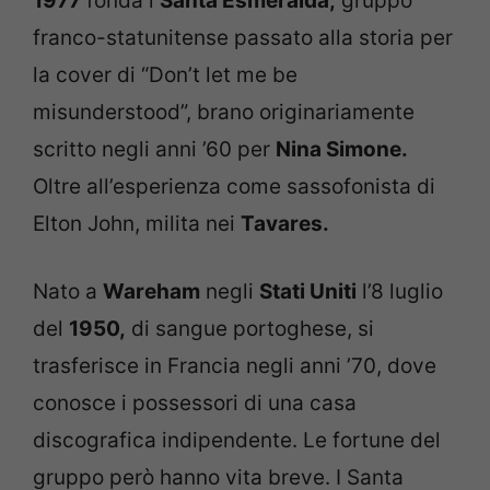
1977
fonda i
Santa Esmeralda,
gruppo
franco-statunitense passato alla storia per
la cover di “Don’t let me be
misunderstood”, brano originariamente
scritto negli anni ’60 per
Nina Simone.
Oltre all’esperienza come sassofonista di
Elton John, milita nei
Tavares.
Nato a
Wareham
negli
Stati Uniti
l’8 luglio
del
1950,
di sangue portoghese, si
trasferisce in Francia negli anni ’70, dove
conosce i possessori di una casa
discografica indipendente. Le fortune del
gruppo però hanno vita breve. I Santa