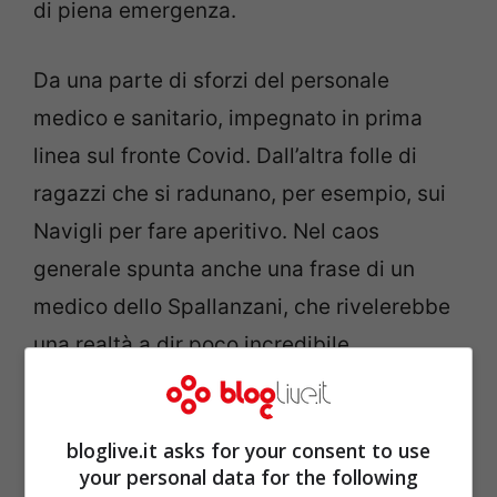
di piena emergenza.
Da una parte di sforzi del personale
medico e sanitario, impegnato in prima
linea sul fronte Covid. Dall’altra folle di
ragazzi che si radunano, per esempio, sui
Navigli per fare aperitivo. Nel caos
generale spunta anche una frase di un
medico dello Spallanzani, che rivelerebbe
una realtà a dir poco incredibile.
bloglive.it asks for your consent to use
your personal data for the following