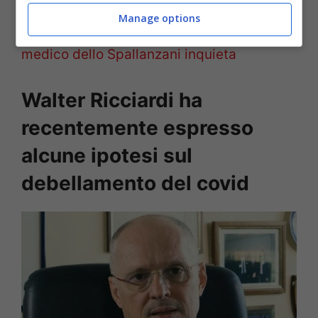
PER APPROFONDIRE CLICCA QUI>>>
Manage options
Covid, “Non vogliono finisca”: il post del
medico dello Spallanzani inquieta
Walter Ricciardi ha
recentemente espresso
alcune ipotesi sul
debellamento del covid