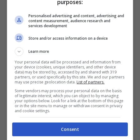
purposes:
Personalised advertising and content, advertising and
content measurement, audience research and
services development
Store and/or access information on a device
Learn more
In un post condiviso su Facebook
Your personal data will be processed and information from
your device (cookies, unique identifiers, and other device
Francesco Vaia
, direttore sanitario
data) may be stored by, accessed by and shared with 319
partners, or used specifically by this site. We and our partners
dell’istituto Spallanzani di Roma, si è
may use precise geolocation data.
List of partners.
lasciato andare a un’uscita inquietante:
Some vendors may process your personal data on the basis
of legitimate interest, which you can object to by managing
your options below. Look for a link at the bottom of this page
“Non inseguiamo le varianti, studiamole;
or in the site menu to manage or withdraw consent in privacy
and cookie settings.
non assecondiamo chi auspica e lavora
perché non abbia mai fine
“.
Consent