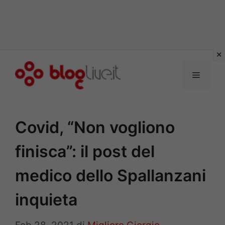
Vai
al
Menu
contenuto
Covid, “Non vogliono
finisca”: il post del
medico dello Spallanzani
inquieta