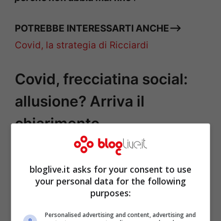
POTREBBE INTERESSARTI ANCHE–>
Covid, la strategia di Ricciardi
Covid, frecciatina social:
allusione? Arriva il
chiarimento
Gran Bretagna primo Stato ad
bloglive.it asks for your consent to use
your personal data for the following
aumentare le tasse per il Covid
purposes:
https://t.co/0bI3SLUgKX
Personalised advertising and content, advertising and