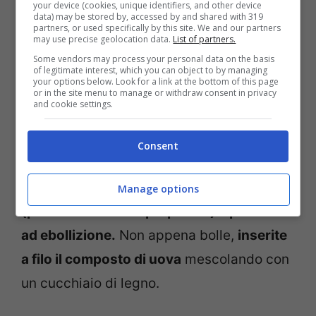
Stracciatella in brodo (Fonte: Video Screenshot)
your device (cookies, unique identifiers, and other device
data) may be stored by, accessed by and shared with 319
partners, or used specifically by this site. We and our partners
may use precise geolocation data.
List of partners.
Per realizzare questo
piatto tipico di
Some vendors may process your personal data on the basis
Pasqua
iniziate sbattendo in una ciotola le
of legitimate interest, which you can object to by managing
your options below. Look for a link at the bottom of this page
uova intere. Aggiungete il parmigiano
or in the site menu to manage or withdraw consent in privacy
and cookie settings.
grattugiato, la noce moscata, il sale, il
pepe e lavorate finché gli ingredienti non
Consent
sono bene amalgamati tra loro. Ora,
mettete sul fuoco il brodo di carne
Manage options
(precedentemente preparato) e portatelo
ad ebollizione.
Non appena bolle,
inserite
a filo il composto di uova
mescolando con
un cucchiaio di legno.