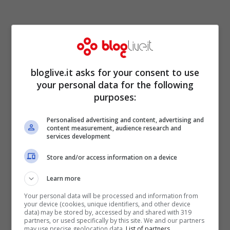
Con il nuovo decreto il
bloglive.it asks for your consent to use
coprifuoco resta valido
your personal data for the following
purposes:
dalle 22
Personalised advertising and content, advertising and
content measurement, audience research and
services development
Store and/or access information on a device
Learn more
Your personal data will be processed and information from
your device (cookies, unique identifiers, and other device
data) may be stored by, accessed by and shared with 319
partners, or used specifically by this site. We and our partners
may use precise geolocation data.
List of partners.