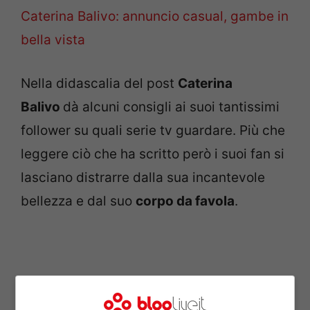
Caterina Balivo: annuncio casual, gambe in
bella vista
Nella didascalia del post
Caterina
Balivo
dà alcuni consigli ai suoi tantissimi
follower su quali serie tv guardare. Più che
leggere ciò che ha scritto però i suoi fan si
lasciano distrarre dalla sua incantevole
bellezza e dal suo
corpo da favola
.