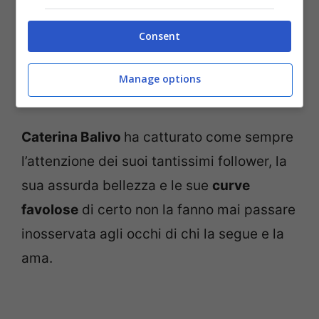
Consent
Manage options
La conduttrice Caterina Balivo (Screenshot da Instagram)
Caterina Balivo
ha catturato come sempre
l’attenzione dei suoi tantissimi follower, la
sua assurda bellezza e le sue
curve
favolose
di certo non la fanno mai passare
inosservata agli occhi di chi la segue e la
ama.