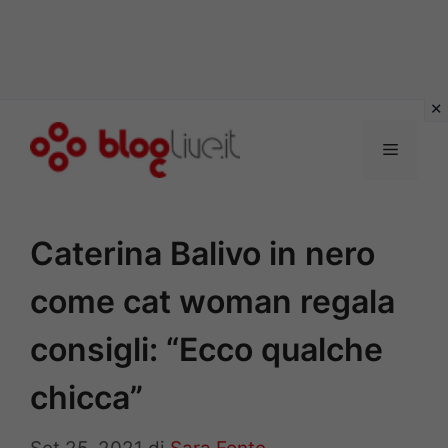
Vai
al
Menu
contenuto
Caterina Balivo in nero
come cat woman regala
consigli: “Ecco qualche
chicca”