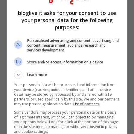
bloglive.it asks for your consent to use
your personal data for the following
purposes:
Personalised advertising and content, advertising and
content measurement, audience research and
Caterina Balivo con un look
services development
Store and/or access information on a device
total black fa impazzire i
Learn more
fan, gli short sono
Your personal data will be processed and information from
your device (cookies, unique identifiers, and other device
cortissimi
data) may be stored by, accessed by and shared with 319
partners, or used specifically by this site. We and our partners
may use precise geolocation data.
List of partners.
Some vendors may process your personal data on the basis
of legitimate interest, which you can object to by managing
your options below. Look for a link at the bottom of this page
or in the site menu to manage or withdraw consent in privacy
and cookie settings.