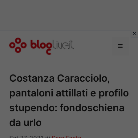
Vai
al
Menu
contenuto
Costanza Caracciolo,
pantaloni attillati e profilo
stupendo: fondoschiena
da urlo