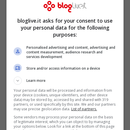
bloglive.it asks for your consent to use
your personal data for the following
purposes:
Personalised advertising and content, advertising and
content measurement, audience research and
services development
Costanza Caracciolo
Store and/or access information on a device
mostra un profilo da urlo, i
Learn more
Your personal data will be processed and information from
pantaloni super attillati
your device (cookies, unique identifiers, and other device
data) may be stored by, accessed by and shared with 319
partners, or used specifically by this site. We and our partners
esaltano le curve
may use precise geolocation data.
List of partners.
Some vendors may process your personal data on the basis
of legitimate interest, which you can object to by managing
your options below. Look for a link at the bottom of this page