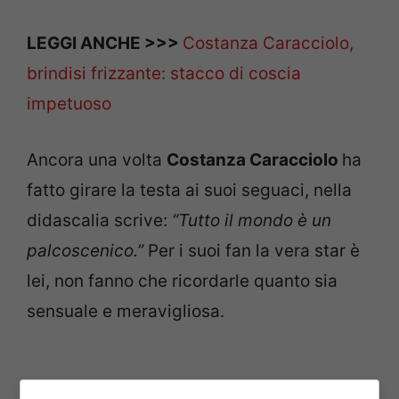
LEGGI ANCHE >>>
Costanza Caracciolo,
brindisi frizzante: stacco di coscia
impetuoso
Ancora una volta
Costanza Caracciolo
ha
fatto girare la testa ai suoi seguaci, nella
didascalia scrive:
“Tutto il mondo è un
palcoscenico.”
Per i suoi fan la vera star è
lei, non fanno che ricordarle quanto sia
sensuale e meravigliosa.