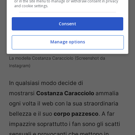
or in the site menu to manage or withdraw consent in privacy
and cookie settings.
Consent
Manage options
La modella Costanza Caracciolo (Screenshot da
Instagram)
In qualsiasi modo decide di
mostrarsi
Costanza Caracciolo
ammalia
ogni volta il web con la sua straordinaria
bellezza e il suo
corpo pazzesco
. A far
impazzire soprattutto i fan sono gli scatti
sensuali e provocanti che mettono in