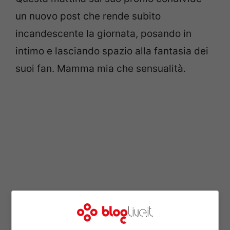
un nuovo post che rende subito
incandescente la giornata, posando in
intimo e lasciando spazio alla fantasia dei
suoi fan. Mamma mia che sensualità.