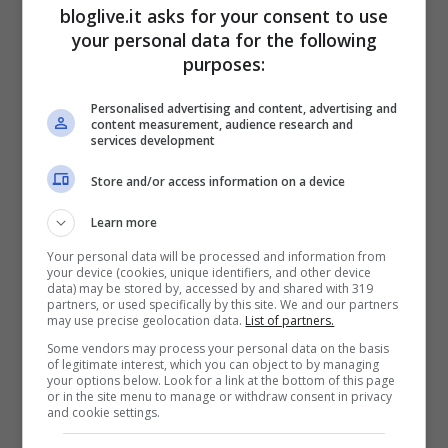
Marianna Vertola posa in
bloglive.it asks for your consent to use
your personal data for the following
intimo: il body è striminzito
purposes:
e la fantasia cavalca
Personalised advertising and content, advertising and
content measurement, audience research and
services development
Store and/or access information on a device
Learn more
Your personal data will be processed and information from
your device (cookies, unique identifiers, and other device
data) may be stored by, accessed by and shared with 319
partners, or used specifically by this site. We and our partners
may use precise geolocation data.
List of partners.
Some vendors may process your personal data on the basis
of legitimate interest, which you can object to by managing
your options below. Look for a link at the bottom of this page
or in the site menu to manage or withdraw consent in privacy
and cookie settings.