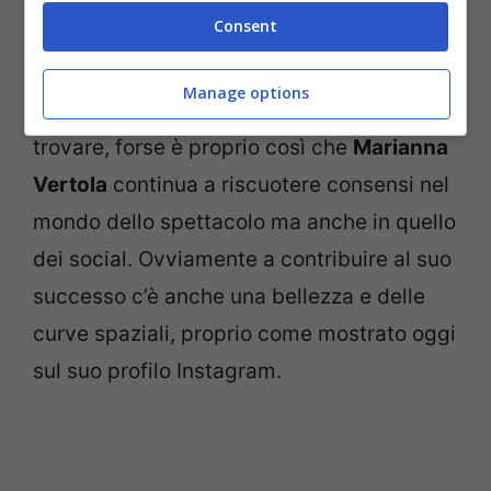
La showgirl Marianna Vertola (Screenshot Instagram)
Consent
Sensualità pazzesca ma anche una
Manage options
simpatia e semplicità non facile da
trovare, forse è proprio così che
Marianna
Vertola
continua a riscuotere consensi nel
mondo dello spettacolo ma anche in quello
dei social. Ovviamente a contribuire al suo
successo c’è anche una bellezza e delle
curve spaziali, proprio come mostrato oggi
sul suo profilo Instagram.