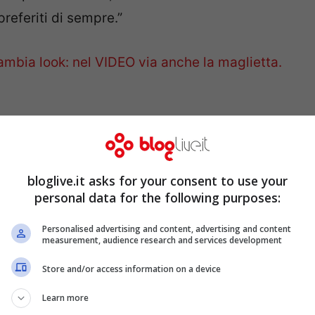
preferiti di sempre.”
ambia look: nel VIDEO via anche la maglietta.
si sono lasciati distrarre dalla
profonda
a. Questa lascia ben poco all’immaginazione,
té
è in bella vista. I suoi seguaci non hanno
bloglive.it asks for your consent to use your
personal data for the following purposes:
rio lì,
Karina Cascella
con le sue curve da
Personalised advertising and content, advertising and content
measurement, audience research and services development
Store and/or access information on a device
Learn more