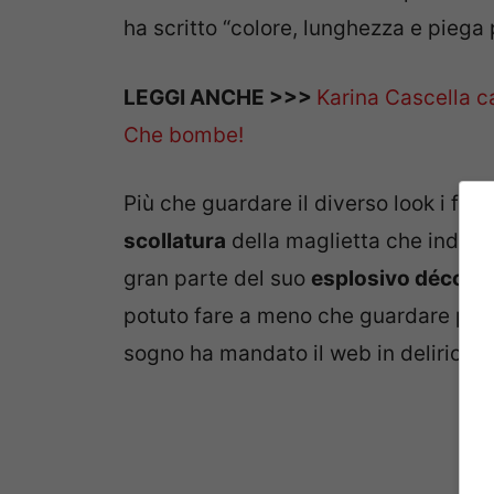
ha scritto “colore, lunghezza e piega 
LEGGI ANCHE >>>
Karina Cascella c
Che bombe!
Più che guardare il diverso look i fan 
scollatura
della maglietta che indoss
gran parte del suo
esplosivo décolle
potuto fare a meno che guardare prop
sogno ha mandato il web in delirio.