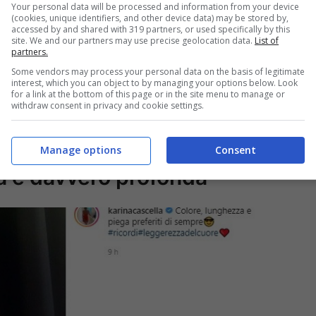
Your personal data will be processed and information from your device
(cookies, unique identifiers, and other device data) may be stored by,
accessed by and shared with 319 partners, or used specifically by this
site. We and our partners may use precise geolocation data.
List of
partners.
Some vendors may process your personal data on the basis of legitimate
interest, which you can object to by managing your options below. Look
for a link at the bottom of this page or in the site menu to manage or
withdraw consent in privacy and cookie settings.
 in mostra e fa perdere la
Manage options
Consent
ura è davvero profonda