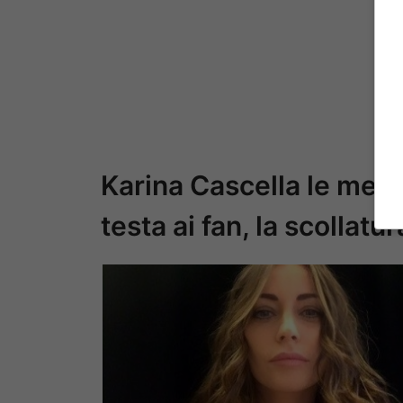
Karina Cascella le mette
testa ai fan, la scollat