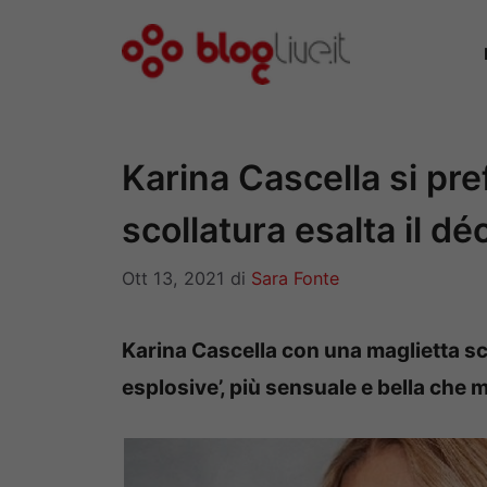
Vai
al
contenuto
Karina Cascella si pre
scollatura esalta il dé
Ott 13, 2021
di
Sara Fonte
Karina Cascella con una maglietta sc
esplosive’, più sensuale e bella che m