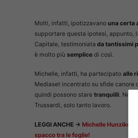
Molti, infatti, ipotizzavano
una certa a
supportare questa ipotesi, appunto, l
Capitale, testimoniata
da tantissimi 
è molto più
semplice
di così.
Michelle, infatti, ha partecipato
alle 
Mediaset incentrato su sfide canore 
quindi possono stare
tranquilli
. Non 
Trussardi, solo tanto lavoro.
LEGGI ANCHE ->
Michelle Hunziker, a
spacco tra le foglie!