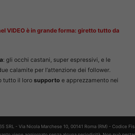
el VIDEO è in grande forma: giretto tutto da
za
: gli occhi castani, super espressivi, e le
e calamite per l’attenzione dei follower.
tutto il loro
supporto
e apprezzamento nei
 365 SRL - Via Nicola Marchese 10, 00141 Roma (RM) - Codice Fisc
 quanto viene aggiornato senza alcuna periodicità. Non può perta