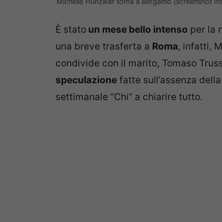
Michelle Hunziker torna a Bergamo (screenshot In
È stato
un mese bello intenso
per la 
una breve trasferta a
Roma
, infatti,
condivide con il marito, Tomaso Trussa
speculazione
fatte sull’assenza della
settimanale “Chi” a chiarire tutto.