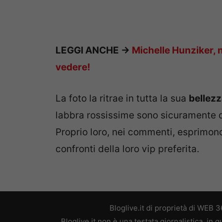
LEGGI ANCHE ->
Michelle Hunziker, n
vedere!
La foto la ritrae in tutta la sua
bellez
labbra rossissime sono sicuramente du
Proprio loro, nei commenti, esprimono 
confronti della loro vip preferita.
Bloglive.it di proprietà di WEB
Bloglive.it non è una testata giornalistica, in