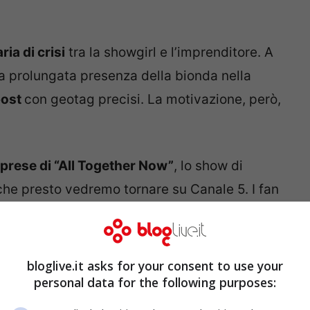
ria di crisi
tra la showgirl e l’imprenditore. A
a prolungata presenza della bionda nella
post
con geotag precisi. La motivazione, però,
riprese di “All Together Now”
, lo show di
che presto vedremo tornare su Canale 5. I fan
c’è nessuna aria di bufera in casa Hunziker-
bloglive.it asks for your consent to use your
bbraccio all’autunno bellissimo: è già
personal data for the following purposes: