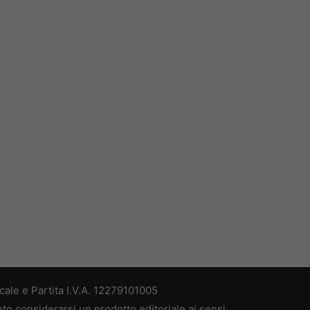
ale e Partita I.V.A. 12279101005
nto considerarsi un prodotto editoriale ai sensi