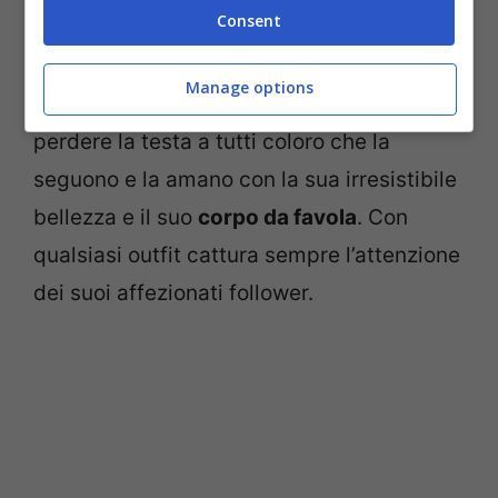
Consent
L’influencer Chiara Biasi (Screenshot da Instagram)
Manage options
Anche questa volta
Chiara Biasi
ha fatto
perdere la testa a tutti coloro che la
seguono e la amano con la sua irresistibile
bellezza e il suo
corpo da favola
. Con
qualsiasi outfit cattura sempre l’attenzione
dei suoi affezionati follower.