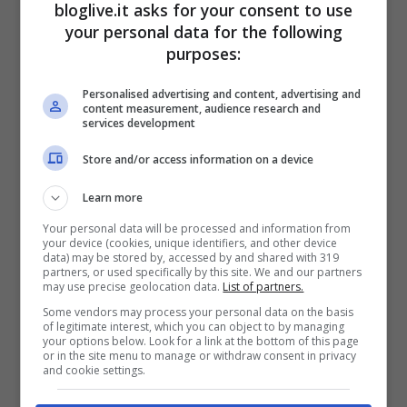
bloglive.it asks for your consent to use
your personal data for the following
purposes:
Personalised advertising and content, advertising and
Chiara Biasi con un outfit
content measurement, audience research and
services development
attillatissimo in treno,
Store and/or access information on a device
mostra un corpo pazzesco
Learn more
Your personal data will be processed and information from
your device (cookies, unique identifiers, and other device
data) may be stored by, accessed by and shared with 319
partners, or used specifically by this site. We and our partners
may use precise geolocation data.
List of partners.
Some vendors may process your personal data on the basis
of legitimate interest, which you can object to by managing
your options below. Look for a link at the bottom of this page
or in the site menu to manage or withdraw consent in privacy
and cookie settings.