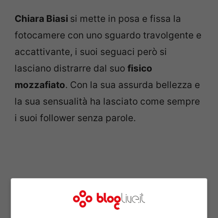
Chiara Biasi
si mette in posa e fissa la
fotocamere con uno sguardo travolgente e
accattivante, i suoi seguaci però si
lasciano distrarre dal suo
fisico
mozzafiato
. Con la sua assurda bellezza e
la sua sensualità ha lasciato come sempre
i suoi follower senza parole.