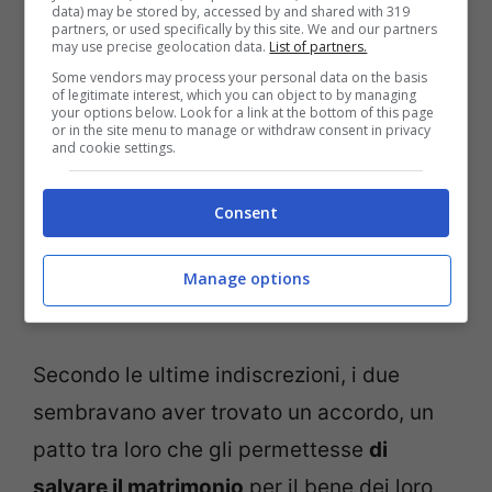
data) may be stored by, accessed by and shared with 319
partners, or used specifically by this site. We and our partners
may use precise geolocation data.
List of partners.
Some vendors may process your personal data on the basis
of legitimate interest, which you can object to by managing
your options below. Look for a link at the bottom of this page
or in the site menu to manage or withdraw consent in privacy
and cookie settings.
Consent
Manage options
Wanda e Icardi e il nuovo scoop (screenshot Instagram)
Secondo le ultime indiscrezioni, i due
sembravano aver trovato un accordo, un
patto tra loro che gli permettesse
di
salvare il matrimonio
per il bene dei loro