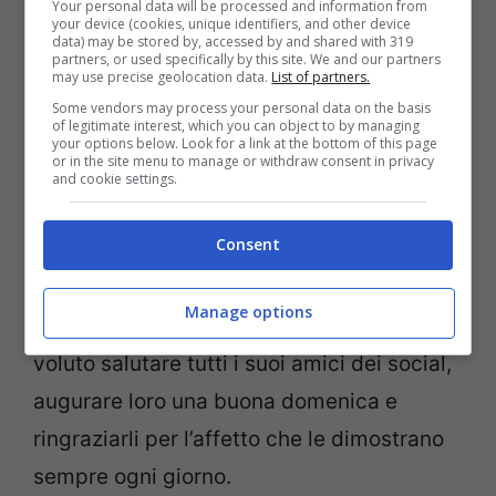
Your personal data will be processed and information from
your device (cookies, unique identifiers, and other device
data) may be stored by, accessed by and shared with 319
partners, or used specifically by this site. We and our partners
may use precise geolocation data.
List of partners.
Some vendors may process your personal data on the basis
of legitimate interest, which you can object to by managing
your options below. Look for a link at the bottom of this page
Emanuela Tittocchia post Instagram (screenshot)
or in the site menu to manage or withdraw consent in privacy
and cookie settings.
Ecco il suo ultimo post pubblicato qualche
Consent
minuto fa dal suo profilo personale di
Instagram. Come potete vedere dallo
Manage options
screenshot
riportato qui sopra, lei ha
voluto salutare tutti i suoi amici dei social,
augurare loro una buona domenica e
ringraziarli per l’affetto che le dimostrano
sempre ogni giorno.