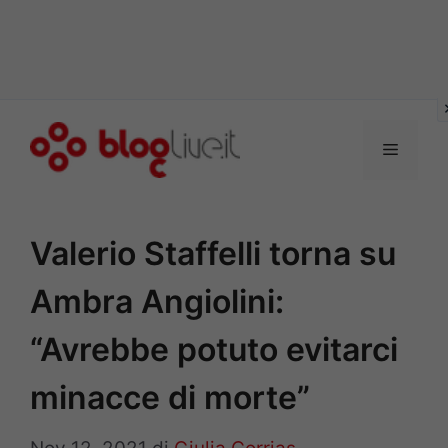
Vai
al
Menu
contenuto
Valerio Staffelli torna su
Ambra Angiolini:
“Avrebbe potuto evitarci
minacce di morte”