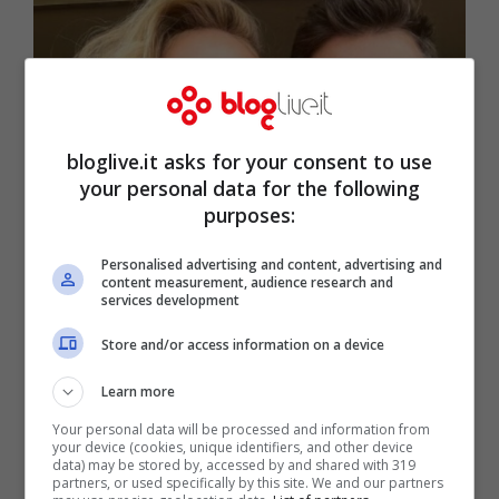
bloglive.it asks for your consent to use
your personal data for the following
purposes:
Personalised advertising and content, advertising and
content measurement, audience research and
Chiara Ferragni e Fedez (screenshot Instagram)
services development
Store and/or access information on a device
Neanche i
Ferragnez
infatti sarebbero
immuni al più classico dei luoghi comuni: i
Learn more
problemi con la suocera, in questo caso di
Your personal data will be processed and information from
your device (cookies, unique identifiers, and other device
entrambi. Secondo quanto riportato dal
data) may be stored by, accessed by and shared with 319
partners, or used specifically by this site. We and our partners