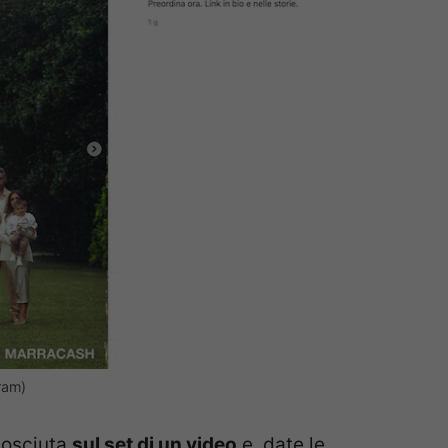
gram)
nosciuta
sul set di un video
e, date le