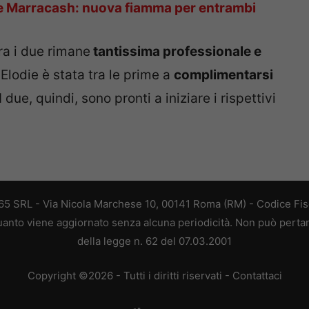
e e Marracash: nuova fiamma per entrambi
tra i due rimane
tantissima professionale e
 Elodie è stata tra le prime a
complimentarsi
due, quindi, sono pronti a iniziare i rispettivi
 365 SRL - Via Nicola Marchese 10, 00141 Roma (RM) - Codice Fisc
 quanto viene aggiornato senza alcuna periodicità. Non può perta
della legge n. 62 del 07.03.2001
Copyright ©2026 - Tutti i diritti riservati -
Contattaci