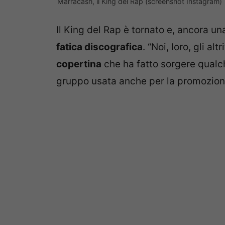
Marracash, il King del Rap (screenshot Instagram)
Il King del Rap è tornato e, ancora una
fatica discografica
. “Noi, loro, gli al
copertina
che ha fatto sorgere qualch
gruppo usata anche per la promozione 